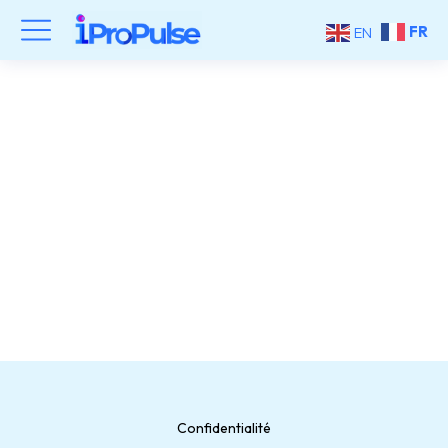
FR
EN
team0003
Confidentialité