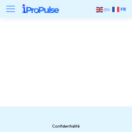
FR
EN
Activateur agréé
Francenum.gouv.fr
Confidentialité